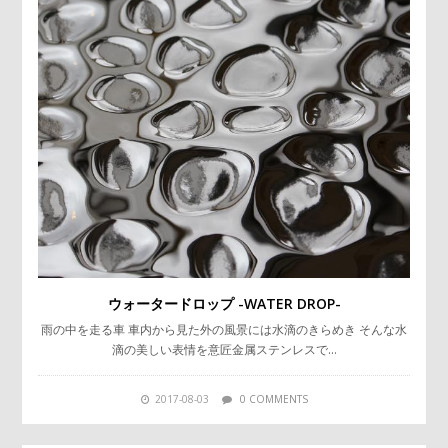
ウォータードロップ -WATER DROP-
雨の中を走る車 車内から見た外の風景には水滴のきらめき そんな水
滴の美しい表情を意匠金属ステンレスで…
2017-08-03
0 COMMENTS