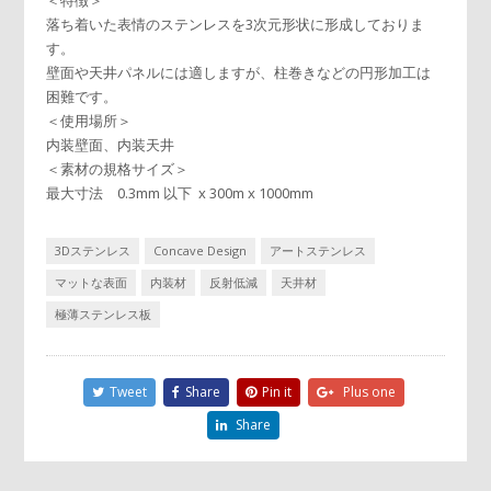
＜特徴＞
落ち着いた表情のステンレスを3次元形状に形成しておりま
す。
壁面や天井パネルには適しますが、柱巻きなどの円形加工は
困難です。
＜使用場所＞
内装壁面、内装天井
＜素材の規格サイズ＞
最大寸法 0.3mm 以下 x 300m x 1000mm
3Dステンレス
Concave Design
アートステンレス
マットな表面
内装材
反射低減
天井材
極薄ステンレス板
Tweet
Share
Pin it
Plus one
Share