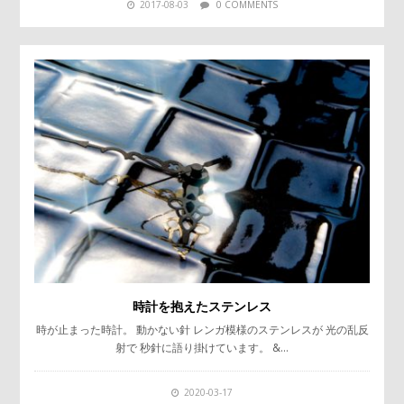
2017-08-03
0 COMMENTS
時計を抱えたステンレス
時が止まった時計。 動かない針 レンガ模様のステンレスが 光の乱反
射で 秒針に語り掛けています。 &…
2020-03-17