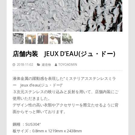
店舗内装 JEUX D’EAU(ジュ・ドー)
2018-11-02
建造物
TOYOADMIN
液体金属の躍動感を表現した”ミステリアスステンレスミラ
ー Jeux d’eau(ジュ・ドー)”
３次元ステンレスの映り込みと反射を用いて、店舗内装にご
使用いただきました。
デザイン性の高い衣類やアクセサリーを際立たせるように背
面からそっと輝いております。
鋼種 ：SUS304″
板サイズ：0.8mm x 1219mm x 2438mm