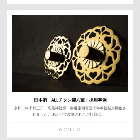
日本初 ALLチタン製六葉：採用事例
令和二年十月三日 高尾神社様 御遷座四百五十年奉祝祭が開催さ
れました。 あわせて改修されたご社殿に、…
2021-11-27