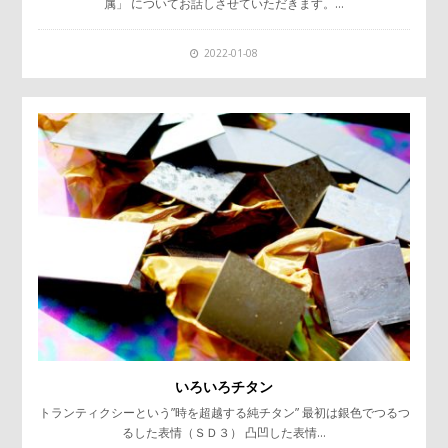
属」 についてお話しさせていただきます。…
2022-01-08
いろいろチタン
トランティクシーという”時を超越する純チタン” 最初は銀色でつるつ
るした表情（ＳＤ３） 凸凹した表情…