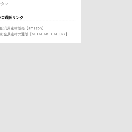
チタン
KO通販リンク
般汎用素材販売【amazon】
術金属素材の通販【METAL ART GALLERY】