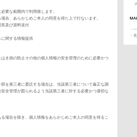
に必要な範囲内で利用致します。
る場合、あらかじめご本人の同意を得た上で行ないます。
MA
回答及び資料送付
・
一
・
美
スに関する情報提供
たはき損の防止その他の個人情報の安全管理のために必要かつ
一部を第三者に委託する場合は、当該第三者について厳正な調
の安全管理が図られるよう当該第三者に対する必要かつ適切な
ある場合を除き、個人情報をあらかじめご本人の同意を得るこ