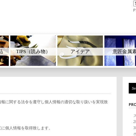
P
品
TIPS（読み物）
アイデア
意匠金属
情報に関する法令を遵守し個人情報の適切な取り扱いを実現致
PR
正に個人情報を取得致します。