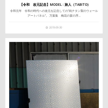
【令和 改元記念】MODEL : 旅人（TABITO)
令和元年 令和の時代への改元を記念しての”純チタン製のウォール
アートパネル”。 万葉集 梅花の宴の序…
2019-09-30