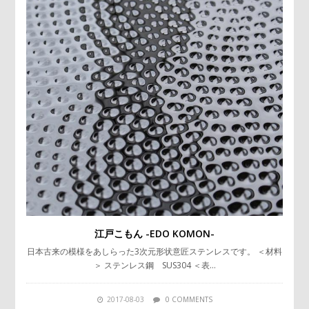
江戸こもん -EDO KOMON-
日本古来の模様をあしらった3次元形状意匠ステンレスです。 ＜材料
＞ ステンレス鋼 SUS304 ＜表…
2017-08-03
0 COMMENTS