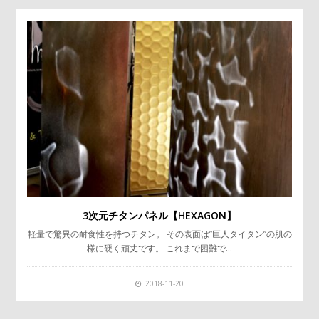
3次元チタンパネル【HEXAGON】
軽量で驚異の耐食性を持つチタン。 その表面は”巨人タイタン”の肌の
様に硬く頑丈です。 これまで困難で…
2018-11-20