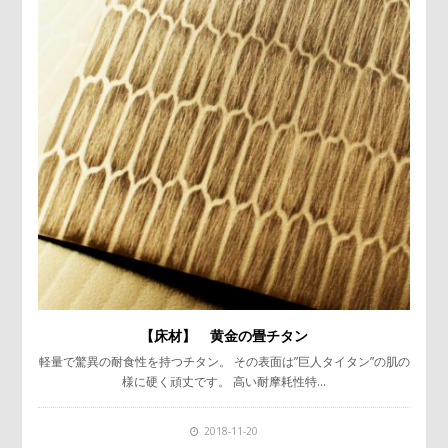
【床材】 黄金の畳チタン
軽量で驚異の耐食性を持つチタン。 その表面は”巨人タイタン”の肌の
様に硬く頑丈です。 高い耐摩耗性特…
2018-11-20