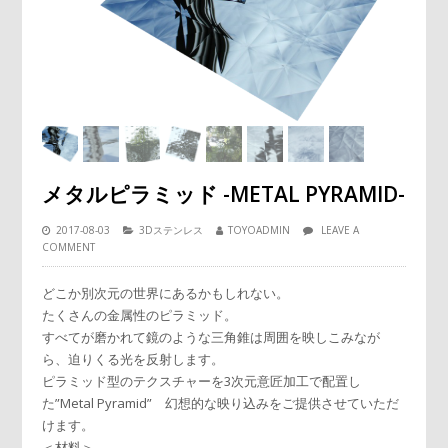
メタルピラミッド -METAL PYRAMID-
2017-08-03
3Dステンレス
TOYOADMIN
LEAVE A
COMMENT
どこか別次元の世界にあるかもしれない。
たくさんの金属性のピラミッド。
すべてが磨かれて鏡のような三角錐は周囲を映しこみなが
ら、迫りくる光を反射します。
ピラミッド型のテクスチャーを3次元意匠加工で配置し
た”Metal Pyramid” 幻想的な映り込みをご提供させていただ
けます。
＜材料＞