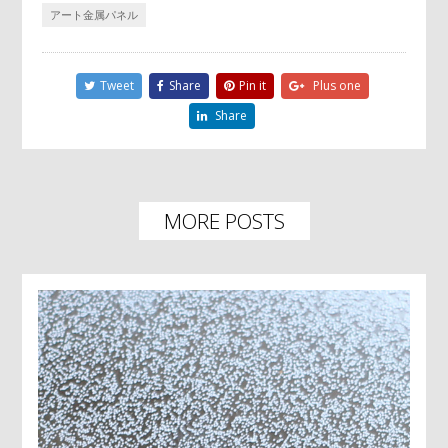
アート金属パネル
Tweet
Share
Pin it
Plus one
Share
MORE POSTS