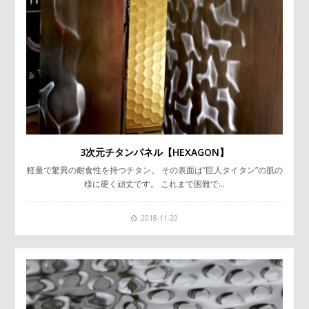
3次元チタンパネル【HEXAGON】
軽量で驚異の耐食性を持つチタン。 その表面は”巨人タイタン”の肌の
様に硬く頑丈です。 これまで困難で…
2018-11-20