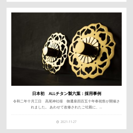
日本初 ALLチタン製六葉：採用事例
令和二年十月三日 高尾神社様 御遷座四百五十年奉祝祭が開催さ
れました。 あわせて改修されたご社殿に、…
2021-11-27