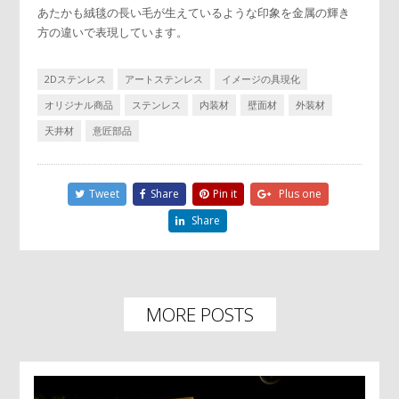
あたかも絨毯の長い毛が生えているような印象を金属の輝き
方の違いで表現しています。
2Dステンレス
アートステンレス
イメージの具現化
オリジナル商品
ステンレス
内装材
壁面材
外装材
天井材
意匠部品
Tweet
Share
Pin it
Plus one
Share
MORE POSTS