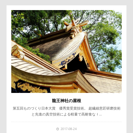
龍王神社の屋根
第五回ものづくり日本大賞 優秀賞受賞技術。 超繊細意匠研磨技術
と先進の真空技術による軽量で高耐食なＩ…
2017-08-24