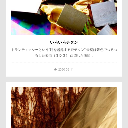
いろいろチタン
トランティクシーという”時を超越する純チタン” 最初は銀色でつるつ
るした表情（ＳＤ３） 凸凹した表情…
2020-03-11