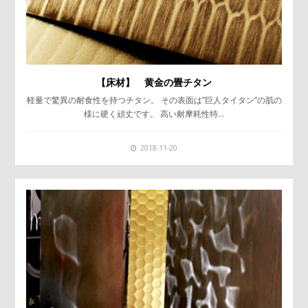
【床材】 黄金の畳チタン
軽量で驚異の耐食性を持つチタン。 その表面は”巨人タイタン”の肌の
様に硬く頑丈です。 高い耐摩耗性特…
2018-11-20