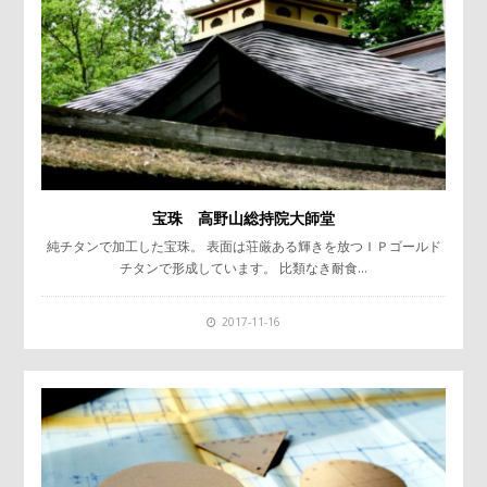
宝珠 高野山総持院大師堂
純チタンで加工した宝珠。 表面は荘厳ある輝きを放つＩＰゴールド
チタンで形成しています。 比類なき耐食…
2017-11-16