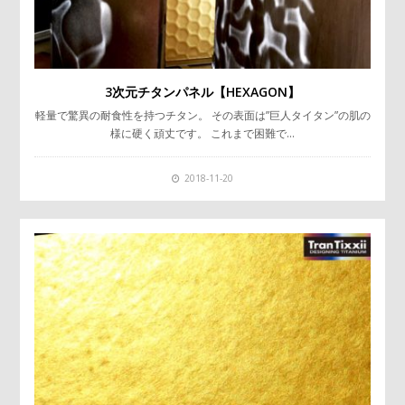
3次元チタンパネル【HEXAGON】
軽量で驚異の耐食性を持つチタン。 その表面は”巨人タイタン”の肌の
様に硬く頑丈です。 これまで困難で…
2018-11-20